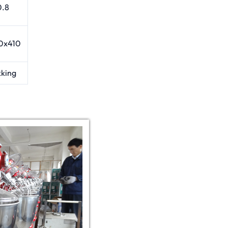
0.8
0x410
king