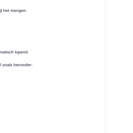
ijl het mengen.
matisch lopend.
l zoals hieronder: