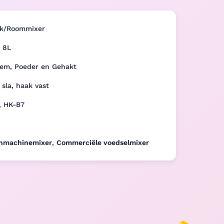
lk/Roommixer
, 8L
oem, Poeder en Gehakt
 sla, haak vast
, HK-B7
nmachinemixer
,
Commerciële voedselmixer