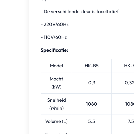
- De verschillende kleur is facultatief
- 220V/60Hz
- 110V/60Hz
Specificatie:
Model
HK-B5
HK-
Macht
0,3
0,3
(kW)
Snelheid
1080
108
(r/min)
Volume (L)
5.5
7.5