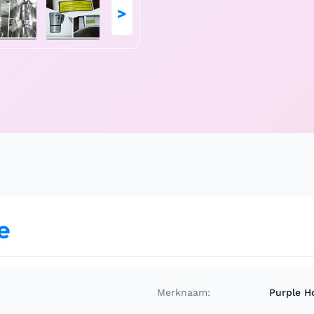
>
e
Merknaam:
Purple H