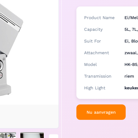
Product Name
Ei/Me
Capacity
5L, 7L
Suit For
Ei, Bl
Attachment
zwaai,
Model
HK-B5
Transmission
riem
High Light
keuke
Nu aanvragen