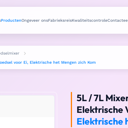
s
Producten
Ongeveer ons
Fabrieksreis
Kwaliteitscontrole
Contactee
edselmixer
Voedsel voor Ei, Elektrische het Mengen zich Kom
5L / 7L Mixe
Elektrische 
Elektrische