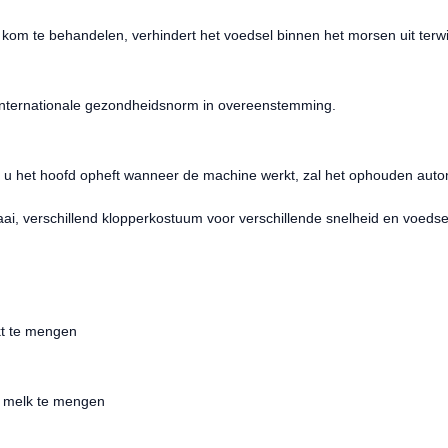
 kom te behandelen, verhindert het voedsel binnen het morsen uit terw
e internationale gezondheidsnorm in overeenstemming.
s u het hoofd opheft wanneer de machine werkt, zal het ophouden auto
aai, verschillend klopperkostuum voor verschillende snelheid en voedse
kt te mengen
h melk te mengen