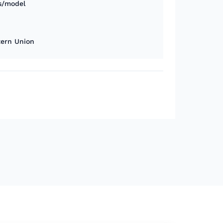
s/model
tern Union