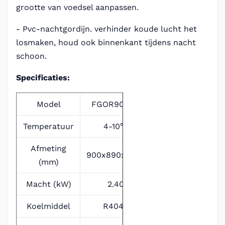
grootte van voedsel aanpassen.
- Pvc-nachtgordijn. verhinder koude lucht het
losmaken, houd ook binnenkant tijdens nacht
schoon.
Specificaties:
Model
FGOR900LD
Temperatuur
4-10℃
Afmeting
900x890x2000
(mm)
Macht (kW)
2.40
Koelmiddel
R404A