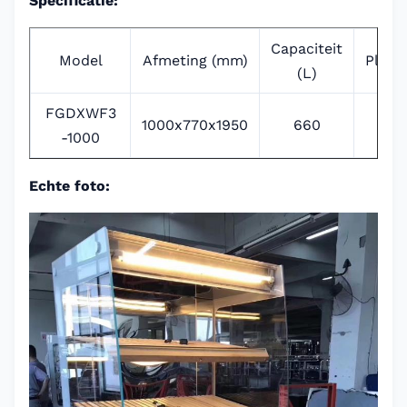
Specificatie:
Capaciteit
Model
Afmeting (mm)
Plank
(L)
FGDXWF3
1000x770x1950
660
3
-1000
Echte foto: